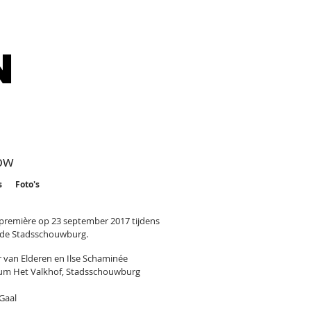
N
ow
s
Foto's
première op 23 september 2017 tijdens
 de Stadsschouwburg.
 van Elderen en Ilse Schaminée
m Het Valkhof, Stadsschouwburg
 Gaal