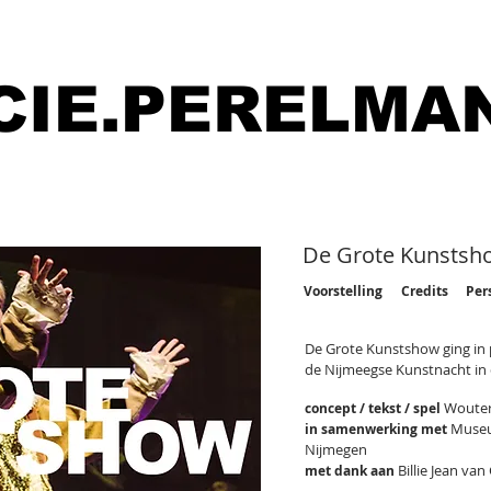
CIE.PERELMA
De Grote Kunstsh
Voorstelling
Credits
Per
De Grote Kunstshow ging in 
de Nijmeegse Kunstnacht in
Wouter
concept / tekst / spel
Museu
in samenwerking met
Nijmegen
Billie Jean van
met dank aan